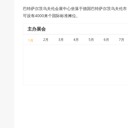
巴特萨尔茨乌夫伦会展中心坐落于德国巴特萨尔茨乌夫伦市，总
可设有4000来个国际标准摊位。
主办展会
2月
3月
4月
5月
6月
7月
1月