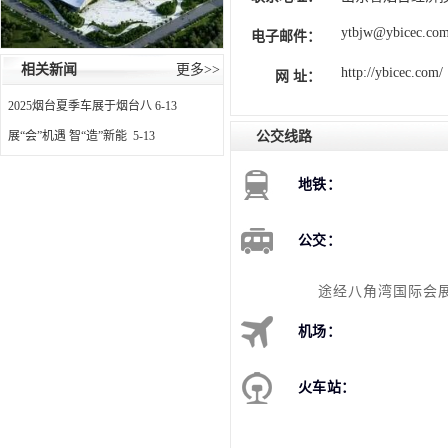
ytbjw@ybicec.co
电子邮件：
相关新闻
更多>>
http://ybicec.com/
网 址：
2025烟台夏季车展于烟台八
6-13
公交线路
展“会”机遇 智“造”新能
5-13
地铁：
公交：
途经八角湾国际会展
机场：
火车站：