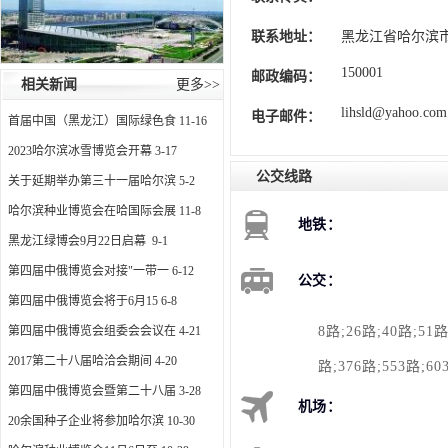
联系地址：
黑龙江省哈尔滨市
150001
邮政编码：
相关新闻
更多>>
lihsld@yahoo.com
电子邮件：
首届中国（黑龙江）国际绿色食
11-16
2023哈尔滨冰雪博览会开幕
3-17
公交线路
关于延期举办第三十一届哈尔滨
5-2
哈尔滨种业博览会在哈国际会展
11-8
地铁：
黑龙江绿博会9月22日启幕
9-1
第四届中俄博览会对接"一带一
6-12
公交：
第四届中俄博览会将于6月15
6-8
第四届中俄博览会组委会会议在
4-21
8路;26路;40路;51路
2017第二十八届哈洽会期间
4-20
路;376路;553路;
第四届中俄博览会暨第二十八届
3-28
机场：
20余国种子企业将参加哈尔滨
10-30