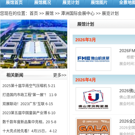
展馆首页
展馆概况
展览计划
展馆图片
全景地
您现在的位置：
首页
>>
展馆
>>
潭洲国际会展中心
>> 展览计划
展馆计划
2026年3月
2026
根据“十
展会时间：
相关新闻
更多>>
2026年4月
2025第十届华南空气压缩机
5-21
2026
打造国内市政工程“第一展”！
11-9
佛山潭洲
双展联动！2023广东“互联
6-15
展会时间：
2023第五届中国童装产业博
6-10
2026
数千款年度新品集中亮相，20
5-8
2026全
十大亮点抢先看！4月15日，
4-12
展会时间：