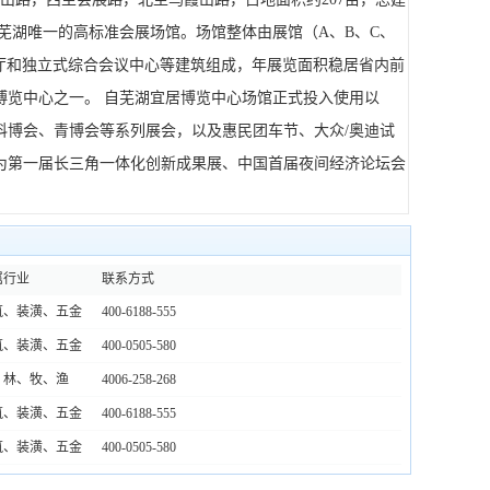
是芜湖唯一的高标准会展场馆。场馆整体由展馆（A、B、C、
大厅和独立式综合会议中心等建筑组成，年展览面积稳居省内前
博览中心之一。 自芜湖宜居博览中心场馆正式投入使用以
科博会、青博会等系列展会，以及惠民团车节、大众/奥迪试
为第一届长三角一体化创新成果展、中国首届夜间经济论坛会
属行业
联系方式
筑、装潢、五金
400-6188-555
筑、装潢、五金
400-0505-580
、林、牧、渔
4006-258-268
筑、装潢、五金
400-6188-555
筑、装潢、五金
400-0505-580