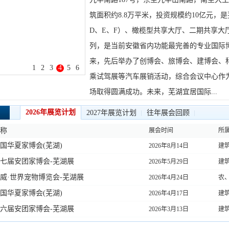
筑面积约8.8万平米，投资规模约10亿元，
D、E、F）、橄榄型共享大厅、二期共享
列，是当前安徽省内功能最完善的专业国际
来，先后举办了创博会、旅博会、建博会、
1
2
3
4
5
6
乘试驾展等汽车展销活动，综合会议中心作
场取得圆满成功。未来，芜湖宜居国际...
2026年展览计划
2027年展览计划
往年展会回顾
名称
展会时间
所
6中国华夏家博会(芜湖)
2026年8月14日
建
6第七届安团家博会-芜湖展
2026年5月29日
建
6鸿威·世界宠物博览会-芜湖展
2026年4月24日
农
6中国华夏家博会(芜湖)
2026年4月17日
建
6第六届安团家博会-芜湖展
2026年3月13日
建