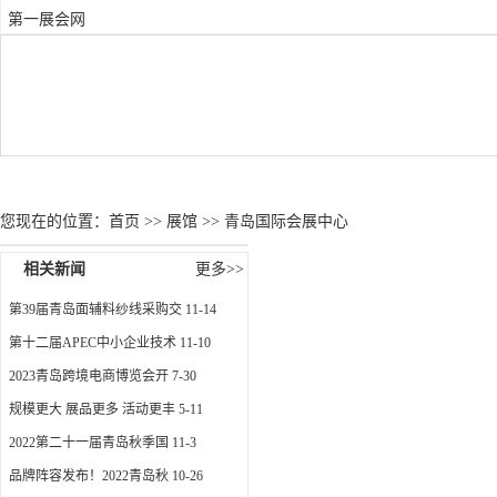
第一展会网
展馆首页
展馆概况
展览计划
展馆图片
机票
您现在的位置：
首页
>>
展馆
>> 青岛国际会展中心
相关新闻
更多>>
第39届青岛面辅料纱线采购交
11-14
第十二届APEC中小企业技术
11-10
2023青岛跨境电商博览会开
7-30
规模更大 展品更多 活动更丰
5-11
2022第二十一届青岛秋季国
11-3
品牌阵容发布！2022青岛秋
10-26