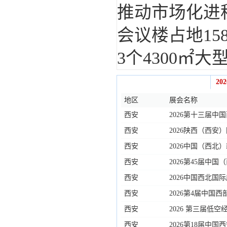
推动市场化进
会议楼占地15
3个4300㎡大型
20
最新展会信息
地区
展会名称
西安
2026第十三届中
西安
2026陕西（西安
西安
2026中国（西
西安
2026第45届中
西安
2026中国西北
消防技术装备展览
西安
2026第4届中国
西安
2026 第三届低
西安
2026第18届中