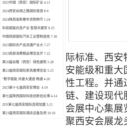
2025中国（西安）国际矿业
4-11
2024西安丝绸之路国际旅游
8-9
2024陕西省新春年货购物节
1-24
科技赋能应急产业 智慧共建安
9-25
中国西部国际汽车工业暨制造技
7-30
2023国际农产品流通产业大
7-27
2023西部消费精品博览会开
7-22
际标准、西安
第20届丝路（西安）绿色建筑
5-28
安能级和重大
第22届西安国际家具展博览会
5-25
“数字赋能 共建大通道 畅通
4-20
性工程。并通
2023第十七届西安安博会
4-19
链、建设现代
第七届陕西国际科技创新创业博
4-14
ZFE第七届西安国际连锁加盟
3-21
会展中心集展
第23届西安国际酒店设备及用
10-10
聚西安会展龙