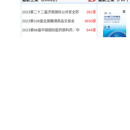
2023第二十二届济南国际公共安全防
262家
范产品暨警用装备博览会
2023第108届全国糖酒商品交易会
3650家
2023第88届中国国际医药原料药／中
844家
间体／包装／设备交易会
2023第8届中国西部国际制冷展
198家
2022第十九届中国国际检验医学暨输
1227家
血仪器试剂博览会
2023第二十三届全国农药交流会暨农
483家
化产品展览会
2023中国国际焙烤秋季展览会
479家
2023国际纺织品洗涤、皮革护理、清
328家
洁技术与设备亚洲展览会
2023中国家电科技与创新博览会暨中
118家
国国际家电供应链博览会（上海站）
2023第二十六届中国国际胶粘剂及密
519家
封剂展
2023中国国际造纸科技展览会及会议
248家
2023中国国际皮革展
987家
2023上海国际智能建筑展览会/上海国
301家
际智能家居展览会
DIC EXPO 2023国际显示技术及应用
280家