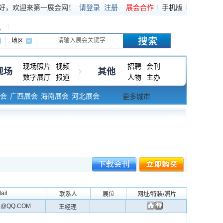
好，欢迎来第一展会网！
请登录
注册
展会合作
手机版
讯
现场照片
视频
招聘
会刊
现场
其他
数字展厅
报道
人物
主办
会
广西展会
海南展会
河北展会
更多城市
ail
联系人
展位
网址/特装/照片
98@QQ.COM
王经理