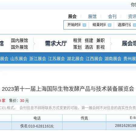
你
展会
展馆
会刊
资
国内展馆
租赁
搭建
兼职
馆
需求大厅
展会
国外展馆
策划
酒店
影视
展会
山东展会
浙江展会
江苏展会
湖北展会
江西展会
湖南展会
贵州展
2023第十一届上海国际生物发酵产品与技术装备展览会
0 家
售价：
30
元
CEL格式。
会刊信息不排除联系方式变更的可能，第一展会网不对信息的真实性负责
E-M
电话
传真
28816281
佚名:010-62811616;