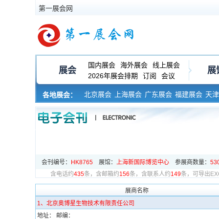
第一展会网
国内展会
海外展会
线上展会
展会
展
2026年展会排期
订阅
会议
北京展会
上海展会
广东展会
福建展会
天津
各地展会：
河南展会
黑龙江展会
会刊编号：
HK8765
展馆：
上海新国际博览中心
参展商数量：
53
含电话约
435
条，
含邮箱约
156
条，
含联系人约
149
条，可导出EX
展商名称
1、北京奥博星生物技术有限责任公司
地址： 邮编：