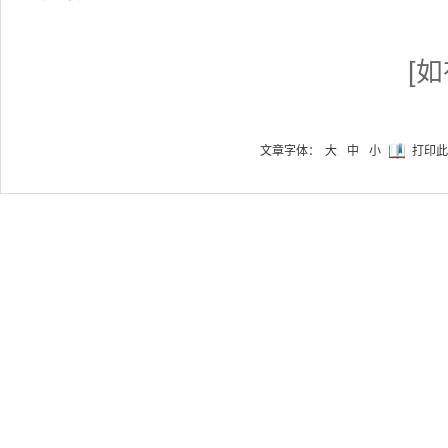
[
文章字体：
大
中
小
打印此
文章导航
上一篇：
第17届中国义乌文
下一篇：
2023春季·碧海钓
关于我们
广告服务