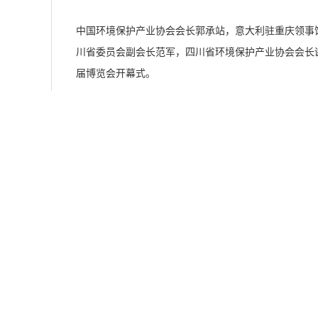
中国环境保护产业协会会长郭承站，意大利驻重庆领事
川省委员会副会长范军，四川省环境保护产业协会会长
届博览会开幕式。
成都国际环保博览会，是中意合作运营的展会项目，是
会，受疫情影响，时隔两年之后，再次以线下的方式与
展商数量恢复到疫情前水平 四川环保产业市场迅速回暖
本届博览会展出面积约25000平方米，共计396家展
部环保市场正在迅速恢复回暖。CDEPE2023集中
领域技术、装备和解决方案，企业积极走进行业、面对