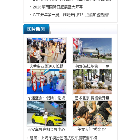
2026华南国际口腔展盛大开幕
GFE开年第一展，炸场开门红！点燃加盟热潮！
图片新闻
大秀事业线逆天长腿
中国·海拉尔第十一届
军迷盛会：俄陆军论坛
艺术北京 博览会开幕
西安车展亮相会展中心
美女大胆"秀文身"
组图：上海车模扮乞丐抗议车展取消车模