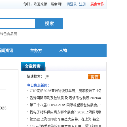
你好，欢迎来第一展会网！
请登录
注册
展会合作
绿色食品展
新闻资讯
主办方
人物
文章搜索
快速搜索：
今日焦点新闻：
CTP亮相2026亚洲物流双年展，展示欧洲工业及物流园区全场
香港国际印刷及包装展 及 奢侈品包装展 2026年4月载誉归来
第三十八届CHINAPLAS国际橡塑展包装展会，一站式对接全球
23
找电子材料供应商去哪个展会？2026上海国际橡塑展不容错过
第25届上海国际房车展盛大启幕，在上海·链全球，擎动房车产
14万㎡春季碧海钓具展本周五开展，超详细观展攻略！