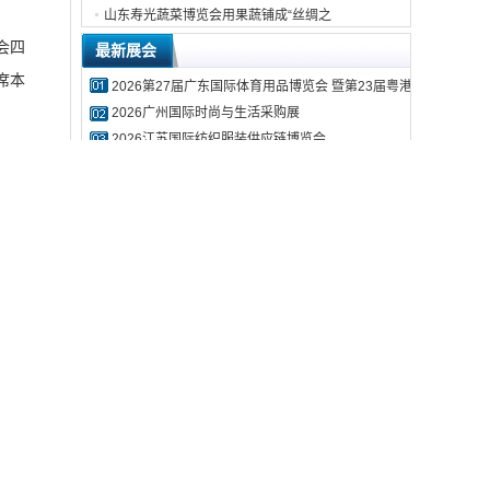
山东寿光蔬菜博览会用果蔬铺成“丝绸之
会四
最新展会
席本
2026第27届广东国际体育用品博览会 暨第23届粤港澳国际体育
2026广州国际时尚与生活采购展
2026江苏国际纺织服装供应链博览会
2026第39届中国国际大健康产业交易博览会厦门展
2027第16届昆明医疗器械暨医药康复产业博览会
题展
2027第35届重庆医疗器械暨医药康复产业博览会
2027四川（成都）国际大健康产业博览会
2026农友会第十届农食展暨精品水果食品品牌博览会
2026第二届中国（宁波）国际物流与供应链博览会
2026蓝装家博会（西宁）
展会视频
及西
环保