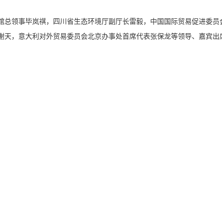
馆总领事毕岚祺，四川省生态环境厅副厅长雷毅，中国国际贸易促进委员
谢天，意大利对外贸易委员会北京办事处首席代表张保龙等领导、嘉宾出
成都市重点展会，是西部首个通过国际展览业协会（UFI）认证的环保主
公众见面。
商及联合展商参展，展商数量超过2019年博览会参展企业总数，预示着四川
展出水、大气、环境监测、固废、生态修复、节能与新能源、环境服务等节能
面交流、把脉西部市场。