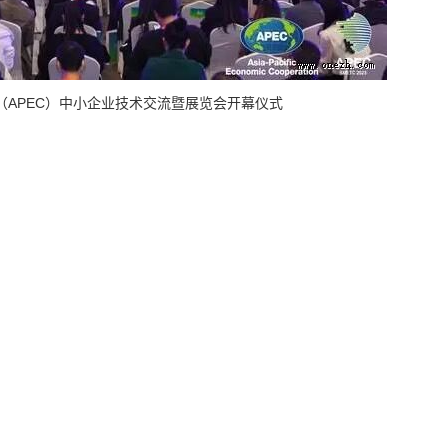
（APEC）中小企业技术交流暨展览会开幕仪式
展，持续推进中小微企业高水平开放合作。2022年，习近平总书记亲自
合组织领导人宣言》。中方将坚定推进亚太区域经济一体化，共同开拓中
40年亚太经合组织布特拉加亚愿景，聚焦2023年APEC中小微企业优先
包容性发展。助力企业专精特新发展，推动中小微企业理念、技术、组织
下游、大中小企业供需对接，共促中小微企业高质量发展。推进数字化绿
快轻准”数字化产品和解决方案，推广绿色节能低碳技术应用，加大绿色能
发展作出贡献。推动亚太中小微企业务实合作，支持中小微企业在贸易投
中外中小企业合作区跨境撮合服务平台的作用，为中小微企业国际化发展