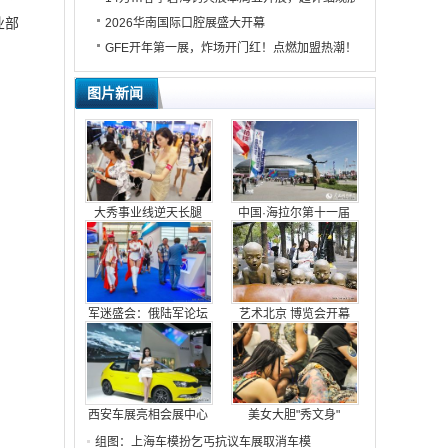
业部
2026华南国际口腔展盛大开幕
GFE开年第一展，炸场开门红！点燃加盟热潮！
图片新闻
大秀事业线逆天长腿
中国·海拉尔第十一届
军迷盛会：俄陆军论坛
艺术北京 博览会开幕
西安车展亮相会展中心
美女大胆"秀文身"
组图：上海车模扮乞丐抗议车展取消车模