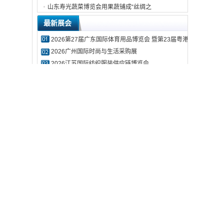
山东寿光蔬菜博览会用果蔬铺成“丝绸之
最新展会
2026第27届广东国际体育用品博览会 暨第23届粤港澳国际体育
2026广州国际时尚与生活采购展
2026江苏国际纺织服装供应链博览会
2026第39届中国国际大健康产业交易博览会厦门展
推动
2027第16届昆明医疗器械暨医药康复产业博览会
小微
2027第35届重庆医疗器械暨医药康复产业博览会
领
2027四川（成都）国际大健康产业博览会
2026农友会第十届农食展暨精品水果食品品牌博览会
管理
2026第二届中国（宁波）国际物流与供应链博览会
色化
2026蓝装家博会（西宁）
源供
展会视频
资、
提供