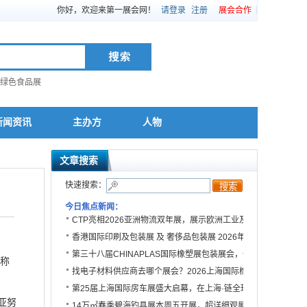
你好，欢迎来第一展会网！
请登录
注册
展会合作
绿色食品展
新闻资讯
主办方
人物
文章搜索
快速搜索：
今日焦点新闻：
CTP亮相2026亚洲物流双年展，展示欧洲工业及物流园区全场
香港国际印刷及包装展 及 奢侈品包装展 2026年4月载誉归来
第三十八届CHINAPLAS国际橡塑展包装展会，一站式对接全球
称
找电子材料供应商去哪个展会？2026上海国际橡塑展不容错过
第25届上海国际房车展盛大启幕，在上海·链全球，擎动房车产
亚努
14万㎡春季碧海钓具展本周五开展，超详细观展攻略！