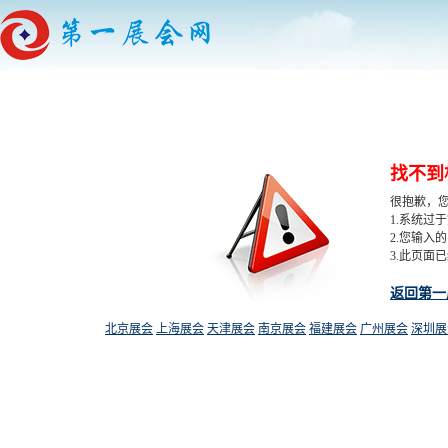
找不到
很抱歉，
1.系统过
2.您输入
3.此页面
返回第一
北京展会
上海展会
天津展会
南京展会
福建展会
广州展会
深圳展