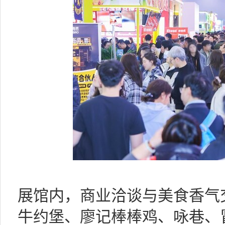
展馆内，商业洽谈与美食香气
牛约堡、廖记棒棒鸡、咏巷、