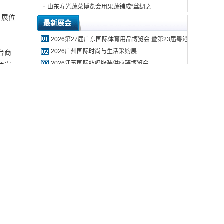
山东寿光蔬菜博览会用果蔬铺成“丝绸之
，展位
最新展会
2026第27届广东国际体育用品博览会 暨第23届粤港澳国际体育
2026广州国际时尚与生活采购展
台商
2026江苏国际纺织服装供应链博览会
两岸
2026第39届中国国际大健康产业交易博览会厦门展
2027第16届昆明医疗器械暨医药康复产业博览会
2027第35届重庆医疗器械暨医药康复产业博览会
2027四川（成都）国际大健康产业博览会
2026农友会第十届农食展暨精品水果食品品牌博览会
2026第二届中国（宁波）国际物流与供应链博览会
2026蓝装家博会（西宁）
展会视频