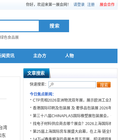
你好，欢迎来第一展会网！
请登录
注册
展会合作
绿色食品展
新闻资讯
主办方
人物
文章搜索
快速搜索：
今日焦点新闻：
CTP亮相2026亚洲物流双年展，展示欧洲工业及物流园区全场
香港国际印刷及包装展 及 奢侈品包装展 2026年4月载誉归来
第三十八届CHINAPLAS国际橡塑展包装展会，一站式对接全球
找电子材料供应商去哪个展会？2026上海国际橡塑展不容错过
台湾
第25届上海国际房车展盛大启幕，在上海·链全球，擎动房车产
和东
14万㎡春季碧海钓具展本周五开展，超详细观展攻略！