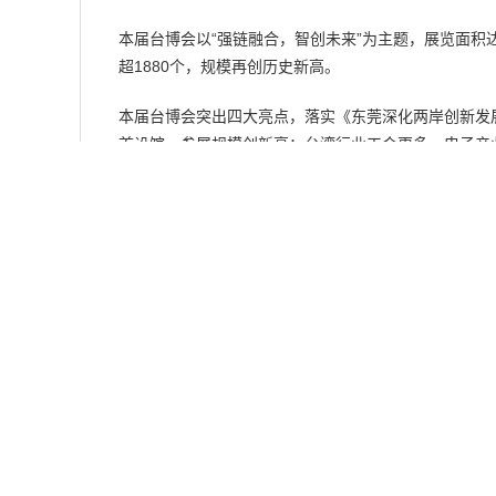
本届台博会以“强链融合，智创未来”为主题，展览面积达
超1880个，规模再创历史新高。
本届台博会突出四大亮点，落实《东莞深化两岸创新发
首设馆，参展规模创新高；台湾行业工会更多，电子产
经贸合作、产业对接与人文交流方面的平台功能。