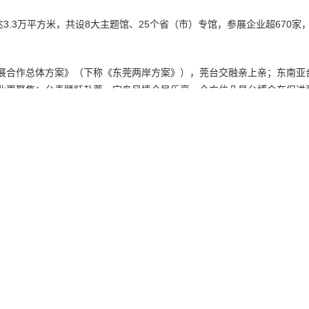
3.3万平方米，共设8大主题馆、25个省（市）专馆，参展企业超670家
展合作总体方案》（下称《东莞两岸方案》），莞台交融亲上亲；东南亚
业更聚焦；台青踊跃赴莞，宝岛风情全民乐享，全方位凸显台博会在促进