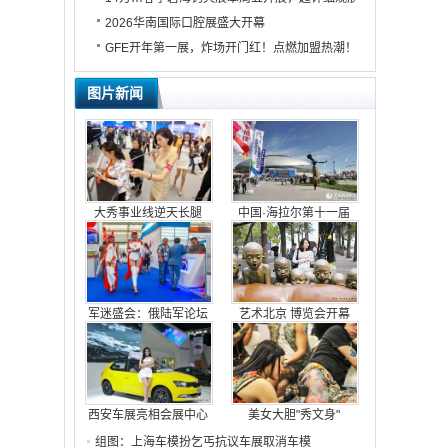
2026华南国际口腔展盛大开幕
GFE开年第一展，炸场开门红！点燃加盟热潮！
图片新闻
大秀事业线逆天长腿
中国·海拉尔第十一届
军迷盛会：俄陆军论坛
艺术北京 博览会开幕
西安车展亮相会展中心
美女大胆"秀文身"
组图：上海车模扮乞丐抗议车展取消车模