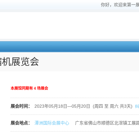
你好，欢迎来第一
缩机展览会
本展馆同期有
4
场展会
展会时间：
2023年05月18日—05月20日 (周四 至 周六 共3天)
展会地点：
潭洲国际会展中心
广东省佛山市顺德区北滘镇工展