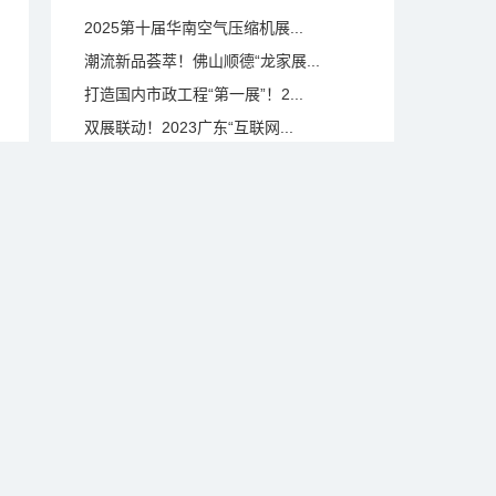
2025第十届华南空气压缩机展...
潮流新品荟萃！佛山顺德“龙家展...
打造国内市政工程“第一展”！2...
双展联动！2023广东“互联网...
2023第五届中国童装产业博览...
数千款年度新品集中亮相，202...
十大亮点抢先看！4月15日，来...
2022第十三届佛山汽车工业博...
>
创新驱动 推进佛山经济新发展 ...
率先按下会展业重启键 佛山全力...