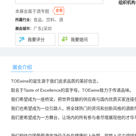
组织机构
◆
◆
查看
本展会属于酒专题
食品、饮料、酒
所属行业：
广东|深圳
展会城市：
我要评分
我要提问
展会介绍
TOEwine的诞生源于我们追求品质的美好信念，
取名于Taste of Excellence的首字母，TOEwine致力于传递品味。
我们希望成为一座桥梁，把世界佳酿的供应商与国内优质买家连接
我们也希望成为一位引路人，将全球热门的资讯和创新风格的酒款
我们更希望成为一方舞台，让场内的所有参与者尽情展现他的才华
我们相信中国葡萄酒市场仍正处在健康的上升期，现踏入这个领域