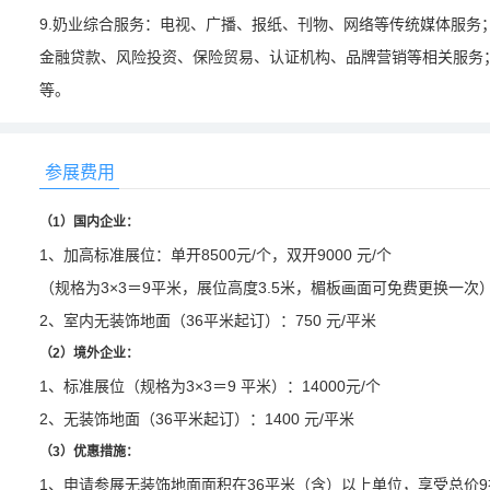
9.奶业综合服务：电视、广播、报纸、刊物、网络等传统媒体服务
金融贷款、风险投资、保险贸易、认证机构、品牌营销等相关服务
等。
参展费用
（
1）国内企业：
1、
加高标准展位：单开
8500元/个，双开9000 元/个
（规格为
3×3＝9平米，展位高度3.5米，楣板画面可免费更换一次
2、
室内无装饰地面（
36平米起订）：750 元/平米
（
2）境外企业：
1、
标准展位（规格为
3×3＝9 平米）：14000元/个
2、
无装饰地面（
36平米起订）：1400 元/平米
（
3
）
优惠措施：
1、
申请参展无装饰地面面积在
36平米（含）以上单位，享受总价