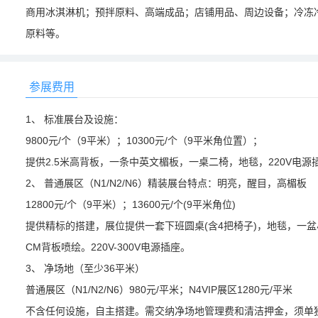
商用冰淇淋机；预拌原料、高端成品；店铺用品、周边设备；冷冻
原料等。
参展费用
1、 标准展台及设施：
9800元/个（9平米）；10300元/个（9平米角位置）；
提供2.5米高背板，一条中英文楣板，一桌二椅，地毯，220V电源
2、 普通展区（N1/N2/N6）精装展台特点：明亮，醒目，高楣板
12800元/个（9平米）；13600元/个(9平米角位)
提供精标的搭建，展位提供一套下班圆桌(含4把椅子)，地毯，一盆小
CM背板喷绘。220V-300V电源插座。
3、 净场地（至少36平米）
普通展区（N1/N2/N6）980元/平米；N4VIP展区1280元/平米
不含任何设施，自主搭建。需交纳净场地管理费和清洁押金，须单