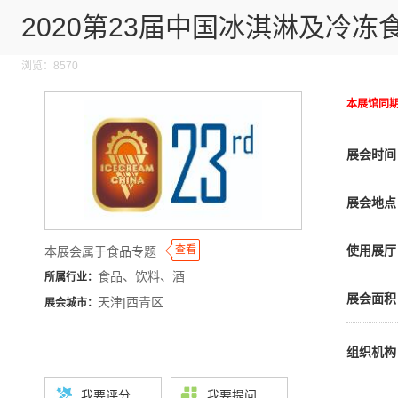
2020第23届中国冰淇淋及冷
浏览：8570
本展馆同
展会时间
展会地点
◆
◆
查看
使用展厅
本展会属于食品专题
食品、饮料、酒
所属行业：
展会面积
天津|西青区
展会城市：
组织机构
我要评分
我要提问