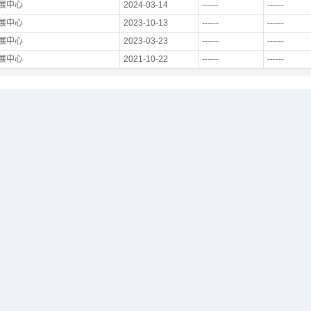
展中心
2024-03-14
------
------
展中心
2023-10-13
------
------
展中心
2023-03-23
------
------
展中心
2021-10-22
------
------
高规格、国际化展会为导向，全面提升展会规划、商贸配对、品牌推广、同
馆、猫产品馆、电商选品馆、智能生活馆、医疗保健综合馆，六大特色主
点，前瞻打造特色优势板块，以及对精准高效展贸对接的深度理解。深圳
领军企业、“猫经济”热潮......组委会基于优势资源打造特色优势板
展商与采购商创造更为精准、高效的展贸对接。