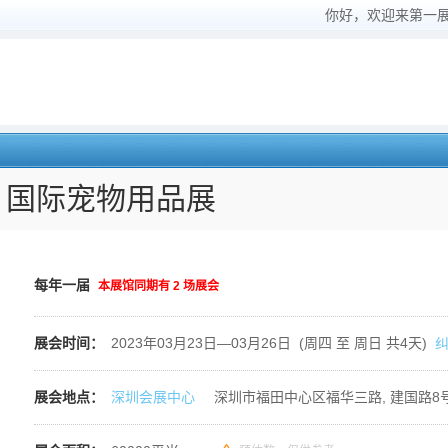
你好，欢迎来第一
）国际宠物用品展
每年一届
本展馆同期有
2
场展会
展会时间：
2023年03月23日—03月26日 (周四 至 周日 共4天)
展会地点：
深圳会展中心
深圳市福田中心区福华三路, 建国路8