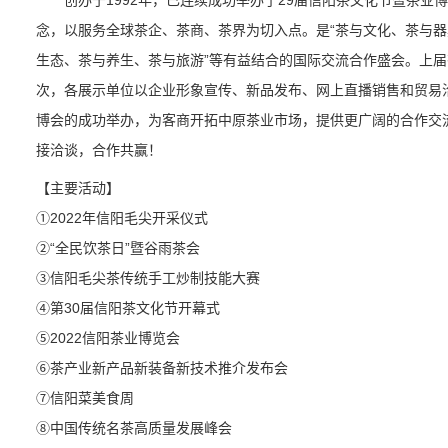
创办于1992年，已连续成功举办了29届信阳茶文化节暨茶业博
念，以服务全球茶企、茶商、茶界为切入点。是“茶与文化、茶与
生态、茶与养生、茶与旅游”等有益结合的国际交流合作盛会。上届有
次，各展示单位以企业形象宣传、新品发布、网上直播销售和贸易
博会的成功举办，为客商开拓中原茶业市场，提供更广阔的合作交
接洽谈，合作共赢！
【主要活动】
①2022年信阳毛尖开采仪式
②“全民饮茶日”暨谷雨茶会
③信阳毛尖茶传统手工炒制技能大赛
④第30届信阳茶文化节开幕式
⑤2022信阳茶业博览会
⑥茶产业新产品新装备新技术推介发布会
⑦信阳菜美食周
⑧中国传统名茶高质量发展峰会