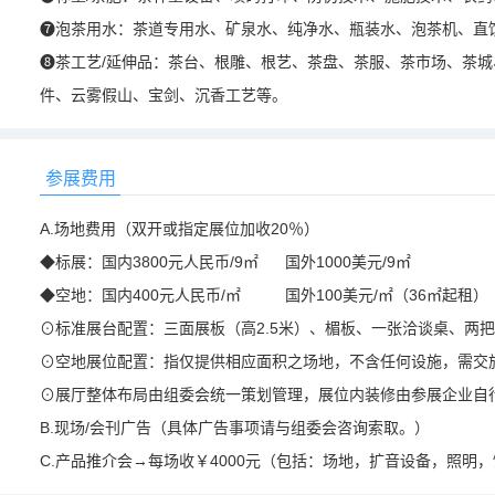
❼泡茶用水：茶道专用水、矿泉水、纯净水、瓶装水、泡茶机、直
❽茶工艺/延伸品：茶台、根雕、根艺、茶盘、茶服、茶市场、茶
件、云雾假山、宝剑、沉香工艺等。
参展费用
A.场地费用（双开或指定展位加收20％）
◆标展：国内3800元人民币/9㎡ 国外1000美元/9㎡
◆空地：国内400元人民币/㎡ 国外100美元/㎡（36㎡起租）
⊙标准展台配置：三面展板（高2.5米）、楣板、一张洽谈桌、两把
⊙空地展位配置：指仅提供相应面积之场地，不含任何设施，需交
⊙展厅整体布局由组委会统一策划管理，展位内装修由参展企业自
B.现场/会刊广告（具体广告事项请与组委会咨询索取。）
C.产品推介会→每场收￥4000元（包括：场地，扩音设备，照明