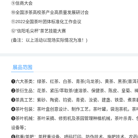
⑨信商大会
⑩全国涉茶高校茶产业高质量发展研讨会
⑪2022全国茶叶团体标准化工作会议
⑫“信阳毛尖杯”茶艺技能大赛
(备注：以上活动以现场实际情况为准！)
展品范围
❶六大茶类：绿茶、红茶、白茶、青茶(乌龙茶)、黄茶、黑茶(普洱茶
❷茶衍生品：花茶、紧压/萃取茶/速溶茶、保健茶、陈皮、皇菊、
❸茶具工艺：紫砂、陶瓷、钧瓷、青瓷、汝瓷、建盏、铁壶、煮茶
❹茶叶包装：茶叶盒创意设计、制作工艺，茶叶罐，袋泡茶机，茶
❺茶叶机械：茶叶采摘、修剪机及茶园管理种植机械，茶叶杀青、
设备等；
❻称重/茶肥：茶秤重设备、喷码打印、防伪技术、施肥技术、农