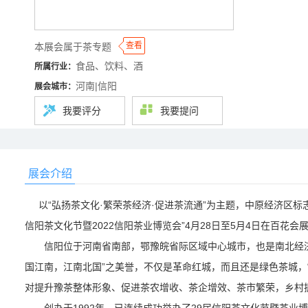
◆
◆
查看
本展会属于茶专题
食品、饮料、酒
所属行业：
河南|信阳
展会城市：
我要评分
我要提问
展会介绍
以“弘扬茶文化·繁荣茶经济·促进茶流通”为主题，中原经济区标志
信阳茶文化节暨2022信阳茶业博览会”4月28日至5月4日在百花会
信阳位于河南省南部，鄂豫皖省际区域中心城市，也是南北经济
国江南，江南北国”之美誉，不仅是革命红城，而且还是绿色茶城，
对提升豫茶整体形象、促进茶农增收、茶企增效、茶市繁荣，乡村