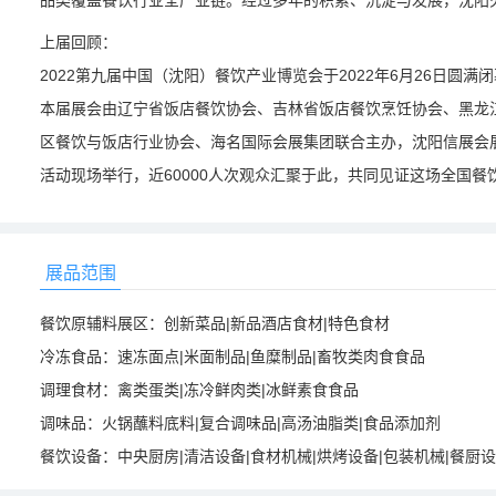
品类覆盖餐饮行业全产业链。经过多年的积累、沉淀与发展，沈阳
上届回顾：
2022第九届中国（沈阳）餐饮产业博览会于2022年6月26日圆满
本届展会由辽宁省饭店餐饮协会、吉林省饭店餐饮烹饪协会、黑龙
区餐饮与饭店行业协会、海名国际会展集团联合主办，沈阳信展会展有
活动现场举行，近60000人次观众汇聚于此，共同见证这场全国餐
展品范围
餐饮原辅料展区：创新菜品|新品酒店食材|特色食材
冷冻食品：速冻面点|米面制品|鱼糜制品|畜牧类肉食食品
调理食材：禽类蛋类|冻冷鲜肉类|冰鲜素食食品
调味品：火锅蘸料底料|复合调味品|高汤油脂类|食品添加剂
餐饮设备：中央厨房|清洁设备|食材机械|烘烤设备|包装机械|餐厨