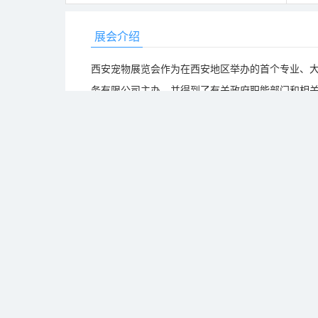
展会介绍
西安宠物展览会作为在西安地区举办的首个专业、
务有限公司主办，并得到了有关政府职能部门和相关
主题，多角度诠释人与自然健康和谐相处的文化观
档次、高规格的专业盛会。
格润西宠展立足西北、辐射全国、面向海外，深挖
拓展业务的商贸平台。同时打造全民盛会，引领流
到宠物水族行业的最新技术与产品，并且从中获得商机
宠物与水族行业领军企业参展，展示面积近2万平米
评！