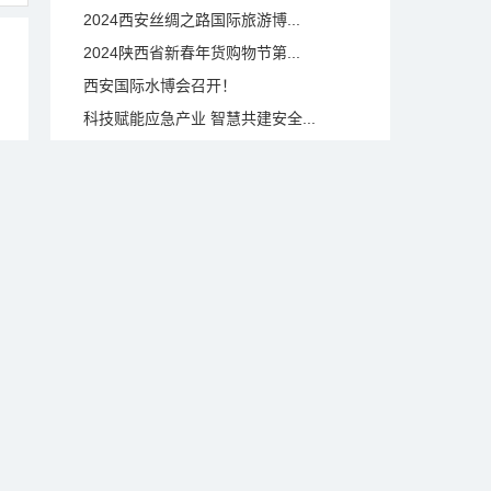
2024西安丝绸之路国际旅游博...
2024陕西省新春年货购物节第...
西安国际水博会召开！
科技赋能应急产业 智慧共建安全...
中国西部国际汽车工业暨制造技术...
2023国际农产品流通产业大会...
2023西部消费精品博览会开幕
第20届丝路（西安）绿色建筑产...