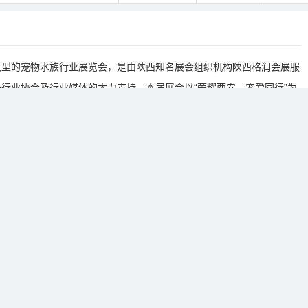
大型的宠物水族行业展览会，是由陕西知名展会组织机构陕西格润会展服
行业协会及行业媒体的大力支持。本届展会以“荣耀西安、宠爱同行”为
念，时尚与品位的休闲生活模式，为行业人士及宠物爱好者奉献了一场高
并拓展经销渠道，为广大商家搭建一个发布新品、觅求商家、提升品牌，
行元素，让众多国内外观众在享受宠物水族展示带来快乐的同时，也了解
，促进商贸合作，推动行业健康快速发展。2020邀请国内外300多家
，专业观众3万余人，公众达到观众5万人次，受到广大参展商的一致好