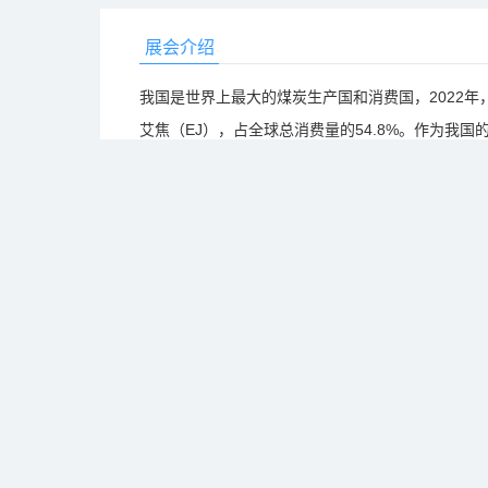
展会介绍
我国是世界上最大的煤炭生产国和消费国，2022年，中
艾焦（EJ），占全球总消费量的54.8%。作为我
间内都将作为我国能源结构中的主导性能源和基础
河南作为煤矿生产大省和消费大省，正在逐步加快
炭资源配置，推动煤炭行业安全、绿色、智能、高效
作为河南省的省会城市，郑州围绕“一带一路”重要
上“四条丝路”齐发展，成功打造全方位立体化对外
业迈入深化供给侧结构性改革、推动需求侧变革、
河南省矿业协会（邀请中）、河南省设备管理协会联
024年3月20日至22日在郑州中原国际会展中心举办
本届中原煤博会以“创新推动产业发展、赋能智慧矿山
煤矿井下开采设备、液压支架配件、井下运输、煤