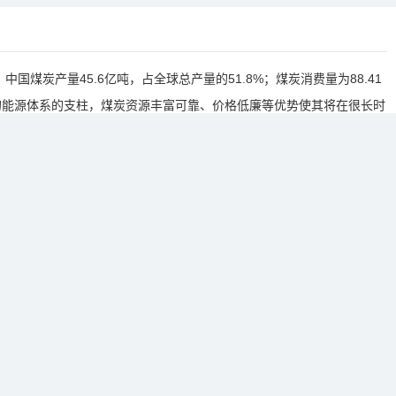
国煤炭产量45.6亿吨，占全球总产量的51.8%；煤炭消费量为88.41
国的能源体系的支柱，煤炭资源丰富可靠、价格低廉等优势使其将在很长时
性能源，为我国国民经济持续发展发挥重要作用。
推进煤炭清洁高效利用，提升能源低碳发展水平和能源安全水平，优化煤
发展，河南煤炭行业或将成为重构中原经济“动力引擎”。
节点城市，积极融入“一带一路”建设，如今已实现空中、陆上、网上、海
开放格局。为充分利用得天独厚的资源优势和地理位置优势，助力煤炭行
促进高质量发展，由中国商业联合会、河南省煤炭行业协会（邀请中）、
合主办的中原采煤技术及矿业装备博览会（简称：中原煤博会）定于2
。
建设”为主题，规划面积50,000平方米，展品涵盖采矿5G智慧矿山、
矿机电与动力、煤矿辅助生产系统、自动化控制和煤矿智能化、煤炭加工