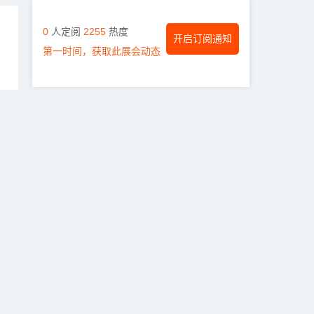
0
人定阅
2255
热度
开启订阅通知
第一时间，获取此展会动态
同城新闻
第七届中国（郑州）国际磨料磨具...
2025郑州工博会圆满闭幕：国...
为期三天！2025春季（郑州）...
规模超20万㎡！2025中国家...
聚焦农资行业技术，推动农业绿色...
2023商用密码大会在郑州国际...
烟火拾味 体验百味 麻辣鲜活 ...
2023第二届河南体育产业博览...