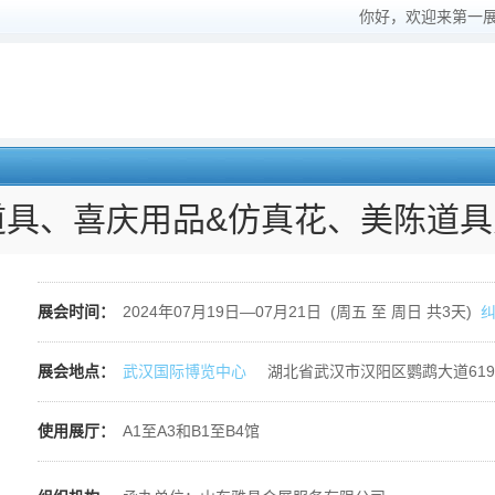
你好，欢迎来第一
庆道具、喜庆用品&仿真花、美陈道
展会时间：
2024年07月19日—07月21日 (周五 至 周日 共3天)
展会地点：
武汉国际博览中心
湖北省武汉市汉阳区鹦鹉大道61
使用展厅：
A1至A3和B1至B4馆