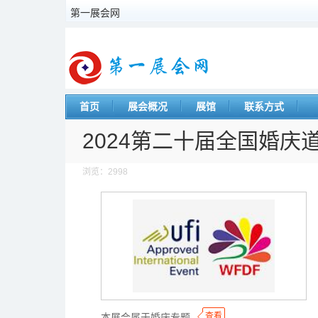
第一展会网
首页
展会概况
展馆
联系方式
2024第二十届全国婚
浏览：2998
◆
◆
查看
本展会属于婚庆专题