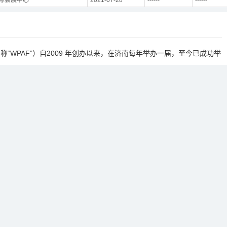
“WPAF”）自2009 年创办以来，在济南每年举办一届，至今已成功举
道具、喜庆用品及仿真花行业发展成就、展示婚礼道具、仿真花领域潮
展，集产品展示、商贸洽谈、技术推广等活动于一体，促进行业改革与创
道具行业最具影响力的盛会。
陈产业细分的发展趋势，促进婚礼、仿真花、美陈产业链各环节的互
力各个商家通过本届交易会实现共赢，更好的推动全产业链的向前发展！
婚庆道具展区，主要展示婚庆道具、婚礼堂设计、婚庆花艺等；二、
礼炮；三、仿真花展区，主要展示仿真花、仿真植物、花瓶、工艺品等。