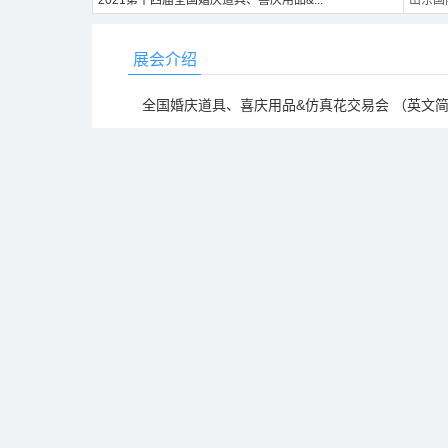
展会介绍
全国婚庆道具、喜庆用品&仿真花交易会 （英文简称
办了12届。本展会是一个全方位、多角度展现婚庆
流新产品、新技术的专业展览会。十余载的砥砺发
新，推动行业进步与发展，并已成为了全亚洲婚礼
活动顺应婚礼道具用品、仿真花（仿真植物）美
动、交流和合作，为行业发展注入新的活力，也助
本届婚庆、喜庆用品、仿真花展分三大类别：一、
喜庆用品展区，主要展示喜字拉花、红盖头、电子