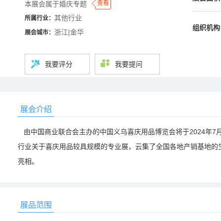
◆
◆
查看
本展会属于婚庆专题
其他行业
所属行业：
组织机构
浙江|金华
展会城市：
我要评分
我要提问
展会介绍
由中国商业联合会主办的中国义乌喜庆用品博览会将于2024年7月
行业关于喜庆用品较具规模的专业展，云集了全国各地产销基地的
亮相。
展品范围