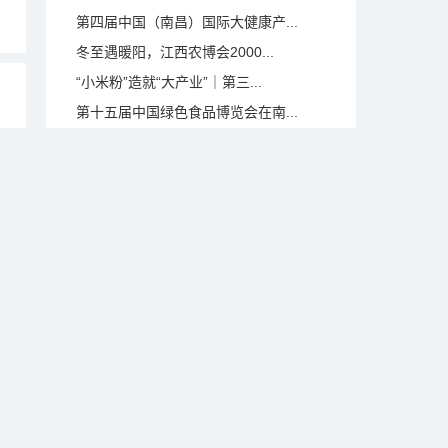
第四届中国（南昌）国际大健康产...
冬至遇暖阳，江西农博会2000...
“小米粉”造就“大产业”｜第三...
第十五届中国绿色食品博览会在南...
第十五届中国绿色食品博览会官宣...
南昌广告标识及LED照明展在南...
3月，南昌将举办4场规模以上展会
绣美豫章春花到，洪城国博共相约...
第七届江西（安义）铝型材及门窗...