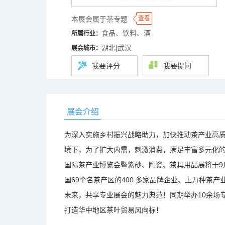
◆
◆
查看
本展会属于茶专题
食品、饮料、酒
所属行业：
湖北|武汉
展会城市：
我要评分
我要提问
展会介绍
为深入实施乡村振兴战略助力，加快推动茶产业高质
境下，为了扩大内需，刺激消费，满足丰富多元化的
国际茶产业博览会暨紫砂、陶瓷、茶具用品展将于9
国69个名茶产区的400 多家品牌企业、上万种茶
未来，共享专业展会的魅力典范！同期举办10余场
打造华中地区茶叶贸易风向标！