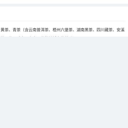
茶、青茶（含云南普洱茶、梧州六堡茶、湖南黑茶、四川藏茶、安溪
毛峰、信阳毛尖、六安瓜片等地域名优茶叶）
泡茶、茶工艺品、植物保健饮品
材料及其它包装类制品
装机、包装机、茶叶保鲜机、茶叶烘干机、茶叶除湿机、称重器皿、
企业、茶业进出口公司、专业媒体、行业专业机构
、古典家具等