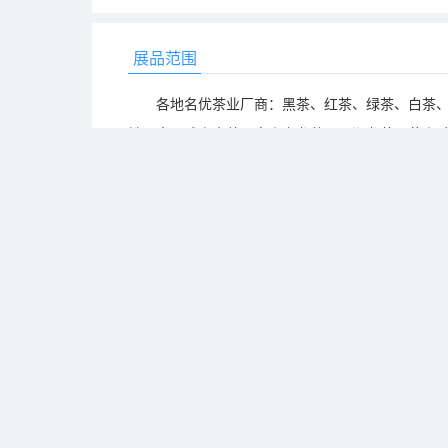
展品范围
各地名优茶业厂商：黑茶、红茶、绿茶、白茶、黄
铁观音、武夷岩茶、高山乌龙茶、西湖龙井、黄山
茶深加工企业：茶类点心、加工茶与茶饮料、袋
茶叶包装企业：茶叶罐、茶礼盒、茶纸盒、复合
茶机械及检测企业：采茶机、茶园耕作机、茶叶罐
茶叶金属检测机等
茶流通企业：茶叶经销代理加盟、茶叶连锁经营
茶具工艺品：紫砂、工艺品、根雕、字画、瓷器
联系方式