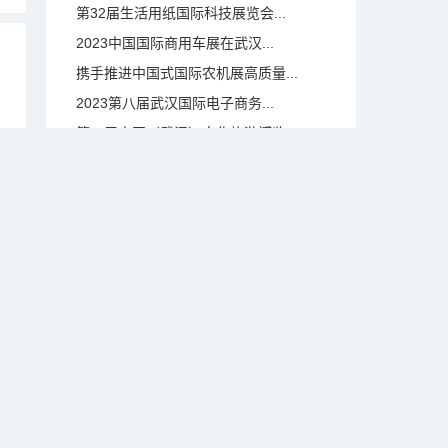
第32届生活用纸国际科技展览会...
2023中国国际商用车展在武汉...
携手推进中国式国际农机展高质量...
2023第八届武汉国际电子商务...
第二届中国（武汉）文化旅游博览...
第二届中国（武汉）文化旅游博览...
签约项目总金额超526亿！世界...
长江经济带水·生态环境科技博览...