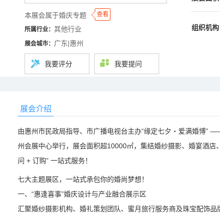
◆
◆
查看
本展会属于婚庆专题
组织机构
其他行业
所属行业：
广东|惠州
展会城市：
我要评分
我要提问
展会介绍
由惠州市民政局指导、市广播电视台主办“缘定七夕・爱满婚博” ——2
州会展中心举行，展会面积超10000㎡，集结婚纱摄影、婚宴酒店
问 + 订购” 一站式服务！
七大主题展区，一站式承包你的婚尚梦想！
一、“惠逢喜事”婚庆设计与产业融合展示区
汇聚婚纱摄影机构、婚礼策划团队、蜜月旅行服务商及珠宝配饰品牌