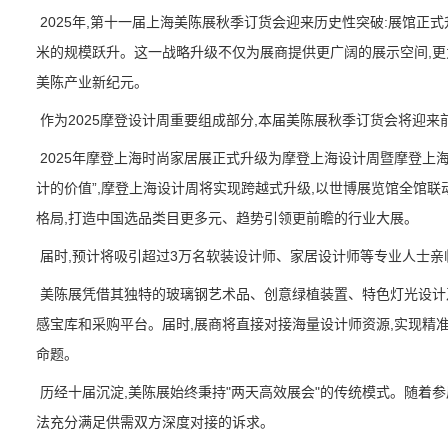
2025年,第十一届上海美陈展秋季订货会迎来历史性突破:展馆正
米的规模跃升。这一战略升级不仅为展商提供更广阔的展示空间,更
美陈产业新纪元。
作为2025摩登设计周重要组成部分,本届美陈展秋季订货会将迎
2025年摩登上海时尚家居展正式升级为摩登上海设计周暨摩登上海
计的价值”,摩登上海设计周将实现跨越式升级,以世博展览馆全馆联动
格局,打造中国选品类目更多元、趋势引领更前瞻的行业大展。
届时,预计将吸引超过3万名软装设计师、家居设计师等专业人士
美陈展凭借其独特的玻璃钢艺术品、创意绿植装置、特色灯光设计及
感宝库和采购平台。届时,展商将直接对接海量设计师资源,实现精准
命题。
历经十届沉淀,美陈展始终秉持"两天高效展会"的传统模式。随着
法充分满足供需双方深度对接的诉求。