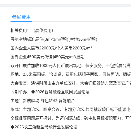
参展费用
相关费用：（展位费用）
展览空地标准展位(3m×3m起租)(空地36m²起租)
国内企业人民币22000元/个人民币2200元/m²
国外企业4500美元/展期450美元/m²/展期
双开口展位加收1000元人民币展出场地、保安服务。不包括展台
场地、2.5米高围板、洽谈桌、费用包括椅子两张、展位照明、楣
大会发言：演讲时段由主办单位安排，大会详细赞助方案及其它广
同期举办：◆2026智慧能源互联网发展论坛
主题：新质驱动·绿色转型·智能融合
形式：主题论坛、圆桌会议、专题分论坛.共同就双碳目标下能源
全标准等问题展开探讨，为迈向碳达峰、碳中和目标凝识聚力，开创
◆2026长三角新型储能行业发展论坛