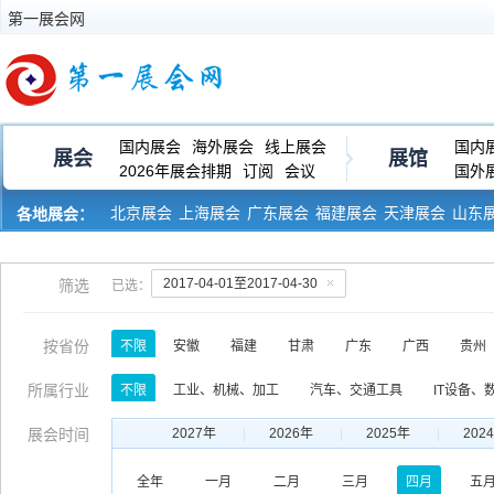
第一展会网
国内展会
海外展会
线上展会
国内
展会
展馆
2026年展会排期
订阅
会议
国外
北京展会
上海展会
广东展会
福建展会
天津展会
山东
各地展会：
河南展会
黑龙江展会
2017-04-01至2017-04-30
筛选
已选：
按省份
不限
安徽
福建
甘肃
广东
广西
贵州
青海
山东
山西
陕西
四川
西藏
新
所属行业
不限
工业、机械、加工
汽车、交通工具
IT设备、
服饰、皮革、纺织
玩具、礼品、工艺品
生物、医药、
展会时间
2027年
2026年
2025年
202
印刷、包装、纸业
运输、物流、仓储
金融、保险、审
全年
一月
二月
三月
四月
五
综合、跨行业类
其他行业