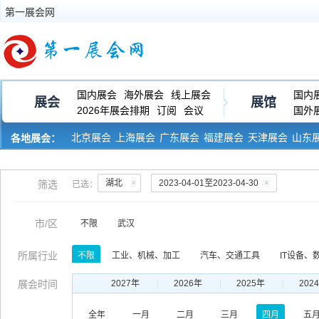
第一展会网
国内展会
海外展会
线上展会
国内
展会
展馆
2026年展会排期
订阅
会议
国外
北京展会
上海展会
广东展会
福建展会
天津展会
山东
各地展会：
河南展会
黑龙江展会
湖北
2023-04-01至2023-04-30
筛选
已选：
市/区
不限
武汉
所属行业
不限
工业、机械、加工
汽车、交通工具
IT设备、
服饰、皮革、纺织
玩具、礼品、工艺品
生物、医药、
展会时间
2027年
2026年
2025年
202
印刷、包装、纸业
运输、物流、仓储
金融、保险、审
全年
一月
二月
三月
四月
五