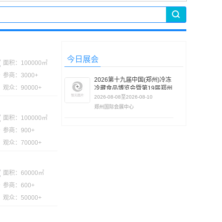
今日展会
面积：100000㎡
参商：3000+
2026第十九届中国(郑州)冷冻
观众：90000+
冷藏食品博览会暨第19届郑州
食品加工及包装设备/冷链物流
2026-08-08至2026-08-10
与技术装备展览会
郑州国际会展中心
面积：100000㎡
参商：900+
观众：70000+
面积：60000㎡
参商：600+
观众：50000+