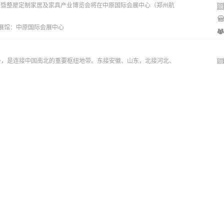
州门窗业暨整屋定制家居及家具产业博览会将在中原国际会展中心（郑州航
 展馆：
中原国际会展中心
一，是连接中国南北的重要枢纽地带。东接安徽、山东，北接河北、
 展馆：
郑州国际会展中心
盟与教育科技展览会暨中国教育创新力大会
）以“关注行业发展、精选优质项目、助力学校成长”为主题，构建教
 展馆：
郑州国际会展中心
饼文化节
州国际节日礼品展(以下简称郑州礼品展)将于郑州国际会展中心举办。本届郑
 展馆：
郑州国际会展中心
车展览会暨新能源·智能网联汽车展览会