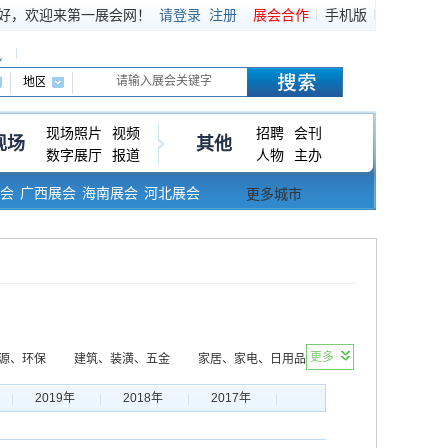
好，欢迎来第一展会网！
请登录
注册
展会合作
手机版
讯
现场照片
视频
招聘
会刊
现场
其他
数字展厅
报道
人物
主办
会
广西展会
海南展会
河北展会
更多城市
更多
源、环保
建筑、装潢、五金
家居、家电、日用品
容
影视、娱乐、体育
媒体、广告、出版
2019年
2018年
2017年
艺术
农、林、牧、渔
公共、安防、智能