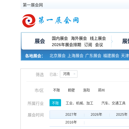
第一展会网
国内展会
海外展会
线上展会
展会
展
2026年展会排期
订阅
会议
北京展会
上海展会
广东展会
福建展会
天津
各地展会：
河南展会
黑龙江展会
河南
筛选
已选：
市/区
不限
鹤壁
洛阳
郑州
所属行业
不限
工业、机械、加工
汽车、交通工具
服饰、皮革、纺织
玩具、礼品、工艺品
展会时间
2027年
2026年
2025年
印刷、包装、纸业
运输、物流、仓储
金
2016年