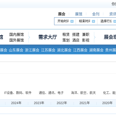
你
展会
展馆
会刊
资
国内展馆
租赁
搭建
兼职
馆
需求大厅
展会
国外展馆
策划
酒店
影视
展会
山东展会
浙江展会
江苏展会
湖北展会
江西展会
湖南展会
贵州展
IT设备、数码、软件
通信、通讯、电子
海洋、航空、航天
化工、能
生物、医药、保健
旅游、酒店、餐饮
食品、饮料、酒
首饰、珠宝、美
2024年
2023年
2022年
2021年
2020年
融、保险、审计
投资、连锁、加盟
加工、贸易、进出口
办公、文教、