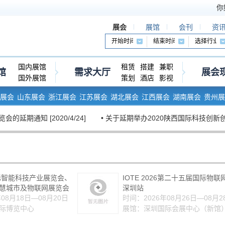
你
展会
展馆
会刊
资
国内展馆
租赁
搭建
兼职
馆
需求大厅
展会
国外展馆
策划
酒店
影视
展会
山东展会
浙江展会
江苏展会
湖北展会
江西展会
湖南展会
贵州展
通知 [2020/4/24]
• 关于延期举办2020陕西国际科技创新创业博览会的
国际智能科技产业展览会、
IOTE 2026第二十五届国际物联
慧城市及物联网展览会
深圳站
08月18日—08月20日
时间：2026年08月26日—08月2
际博览中心
展馆：深圳国际会展中心（新馆