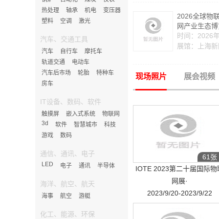
热处理
轴承
机电
变压器
2026全球
塑料
空调
激光
网产业生态博
时间：2026年
汽车、交通工具
展馆：上海新
汽车
自行车
摩托车
轨道交通
电动车
汽车后市场
轮胎
特种车
现场照片
展会视频
房车
IT设备、数码、软件
触摸屏
嵌入式系统
物联网
3d
软件
智慧城市
科技
游戏
数码
通信、通讯、电子
61张
LED
电子
通讯
半导体
IOTE 2023第二十届国际物
网展·
海洋、航空、航天
2023/9/20-2023/9/22
海事
航空
游艇
化工、能源、环保