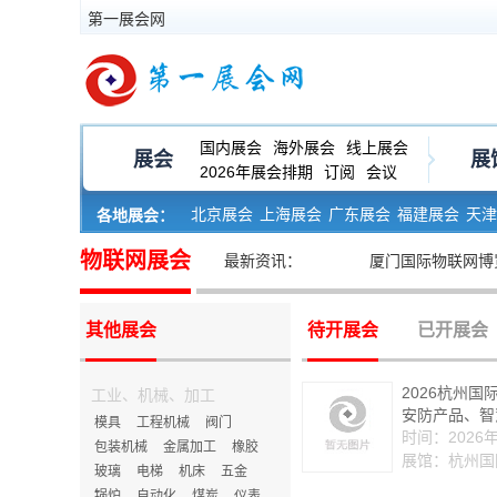
第一展会网
国内展会
海外展会
线上展会
展会
展
2026年展会排期
订阅
会议
北京展会
上海展会
广东展会
福建展会
天津
各地展会：
河南展会
黑龙江展会
物联网展会
• 关于2020第六届中国厦门国际物联网博览会的延期
最新资讯：
其他展会
待开展会
已开展会
2026杭州
工业、机械、加工
安防产品、智
模具
工程机械
阀门
时间：2026年
包装机械
金属加工
橡胶
展馆：杭州国
玻璃
电梯
机床
五金
锅炉
自动化
煤炭
仪表