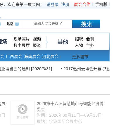
好，欢迎来第一展会网！
请登录
注册
展会合作
手机版
讯
现场照片
视频
招聘
会刊
现场
其他
数字展厅
报道
人物
主办
会
广西展会
海南展会
河北展会
更多城市
通知​ [2020/3/31]
• 2017惠州云博会开幕 共设置了六大展区 [201
网展·
2026第十六届智慧城市与智能经济博
览会
8日
时间：2026年09月11日—09月13日
）
展馆：宁波国际会展中心