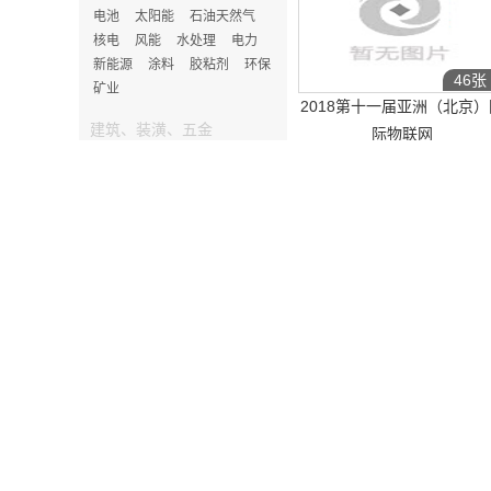
电池
太阳能
石油天然气
核电
风能
水处理
电力
新能源
涂料
胶粘剂
环保
46张
矿业
2018第十一届亚洲（北京）
建筑、装潢、五金
际物联网
房产
五金
石材
建筑工业
2018/6/1-2018/6/3
建筑装饰
家居、家电、日用品
家具
卫浴
照明
家居
服饰、皮革、纺织
22张
服装
皮革
服装机械
鞋
2017第八届中国（天津）国
箱包
纺织面料
袜业
智慧城市暨
2017/5/8-2017/5/10
玩具、礼品、工艺品
陶瓷
礼品
玩具
电子会刊
PDF会刊
生物、医药、保健
IOTE 2021 第十六届国际
成人用品
老年产业