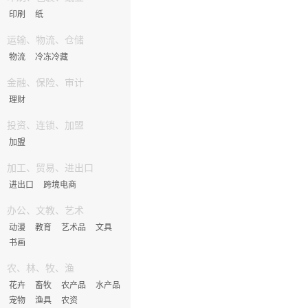
印刷
纸
运输、物流、仓储
物流
冷冻冷藏
金融、保险、审计
理财
投资、连锁、加盟
加盟
加工、贸易、进出口
进出口
跨境电商
办公、文教、艺术
动漫
教育
艺术品
文具
书画
农、林、牧、渔
花卉
畜牧
农产品
水产品
宠物
渔具
农资