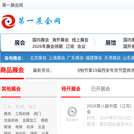
第一展会网
国内展会
海外展会
线上展会
国内
展会
展馆
2026年展会排期
订阅
会议
国外
北京展会
上海展会
广东展会
福建展会
天津展会
山东
各地展会：
河南展会
黑龙江展会
商品展会
• 2024陕西省新春年货购物节第19届西安年货节暨商洛年货西安
最新资讯：
其他展会
待开展会
已开展会
2026第八届中国（江苏
工业、机械、加工
会
模具
工程机械
阀门
时间：2026年07月10日
包装机械
金属加工
橡胶
展馆：南京国际展览中心
玻璃
电梯
机床
五金
锅炉
自动化
煤炭
仪表