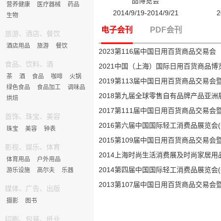
品博览会
营养健康
医疗器械
药品
2014/9/19-2014/9/21
2
生物
电子会刊
PDF会刊
旅游、酒店、餐饮
酒店用品
旅游
餐饮
2023第116届中国日用百货商品交易会
食品、饮料、酒
2021中国（上海）国际日用百货商品博
茶
酒
食品
咖啡
火锅
2019第113届中国日用百货商品交易
绿色食品
食品加工
调味品
2018第九届全球零售自有品牌产品亚洲
烘焙
2017第111届中国日用百货商品交易
首饰、珠宝、美容
2016第六届中国国际轻工消费品展览会(C
珠宝
美容
钟表
2015第109届中国日用百货商品交易
影视、娱乐、体育
2014上海时尚生活消费展及时尚家居用
体育用品
户外用品
2014第四届中国国际轻工消费品展览会(C
游乐设施
高尔夫
乐器
2013第107届中国日用百货商品交易
媒体、广告、出版
摄影
图书
印刷、包装、纸业