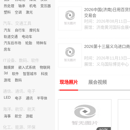
热处理
轴承
机电
变压器
2026中国(济南)日用百
塑料
空调
激光
交易会
时间：2026年08月11日
汽车、交通工具
展馆：济南黄河国际会展
汽车
自行车
摩托车
轨道交通
电动车
汽车后市场
轮胎
特种车
2026第十三届义乌进口
房车
时间：2026年11月13日
IT设备、数码、软件
展馆：义乌国际博览中心
触摸屏
嵌入式系统
物联网
3d
软件
智慧城市
科技
游戏
数码
现场照片
展会视频
通信、通讯、电子
LED
电子
通讯
半导体
海洋、航空、航天
海事
航空
游艇
化工、能源、环保