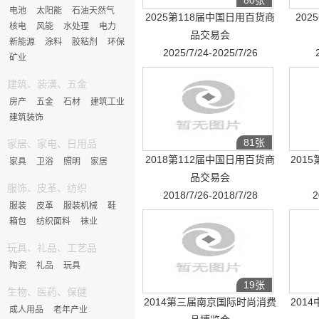
80张
电池
太阳能
石油天然气
2025第118届中国日用百货商
20
核电
风能
水处理
电力
品交易会
新能源
涂料
胶粘剂
环保
2025/7/24-2025/7/26
矿业
建筑、装潢、五金
房产
五金
石材
建筑工业
建筑装饰
81张
家居、家电、日用品
2018第112届中国日用百货商
201
家具
卫浴
照明
家居
品交易会
服饰、皮革、纺织
2018/7/26-2018/7/28
2
服装
皮革
服装机械
鞋
箱包
纺织面料
袜业
玩具、礼品、工艺品
陶瓷
礼品
玩具
19张
生物、医药、保健
2014第三届南京国际时尚消费
201
成人用品
老年产业