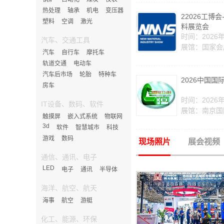
热处理
轴承
机电
变压器
22026工博
塑料
空调
激光
料展览会
时间：2026年
汽车、交通工具
展馆：国家会
汽车
自行车
摩托车
轨道交通
电动车
汽车后市场
轮胎
特种车
2026中国国
房车
时间：2026年
IT设备、数码、软件
展馆：南京国
触摸屏
嵌入式系统
物联网
3d
软件
智慧城市
科技
游戏
数码
现场照片
展会视频
通信、通讯、电子
LED
电子
通讯
半导体
海洋、航空、航天
海事
航空
游艇
化工、能源、环保