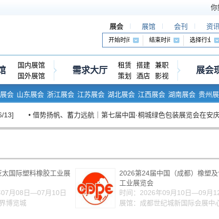
你
展会
展馆
会刊
资
国内展馆
租赁
搭建
兼职
馆
需求大厅
展会
国外展馆
策划
酒店
影视
展会
山东展会
浙江展会
江苏展会
湖北展会
江西展会
湖南展会
贵州展
• 借势扬帆、蓄力远航｜第七届中国·桐城绿色包装展览会在安庆开幕 [202
届亚太国际塑料橡胶工业展
2026第24届中国（成都）橡塑
工业展览会
07月08日—07月10日
时间：2026年09月10日—09月1
界博览城
展馆：成都世纪城新国际会展中