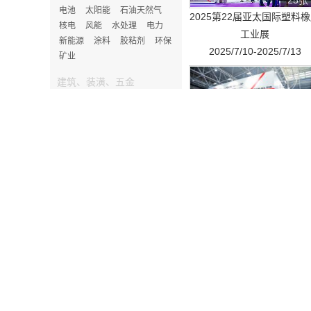
25张
电池
太阳能
石油天然气
2025第22届亚太国际塑料
核电
风能
水处理
电力
工业展
新能源
涂料
胶粘剂
环保
2025/7/10-2025/7/13
矿业
建筑、装潢、五金
房产
五金
石材
建筑工业
建筑装饰
38张
家居、家电、日用品
2022第19届亚太国际塑料
家具
卫浴
照明
家居
工业展览
服饰、皮革、纺织
2022/8/3-2022/8/6
服装
皮革
服装机械
鞋
箱包
纺织面料
袜业
玩具、礼品、工艺品
陶瓷
礼品
玩具
22张
生物、医药、保健
ChinaReplas2018第十八
成人用品
老年产业