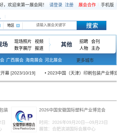
好，欢迎来第一展会网！
请登录
注册
展会合作
手机版
讯
现场照片
视频
招聘
会刊
现场
其他
数字展厅
报道
人物
主办
会
广西展会
海南展会
河北展会
更多城市
3/10/19]
• 2023中国（天津）印刷包装产业博览会开幕！ [2023/5
及包装
2026中国安徽国际塑料产业博览会
2日
时间：2026年09月20日—09月23日
心
展馆：合肥滨湖国际会展中心