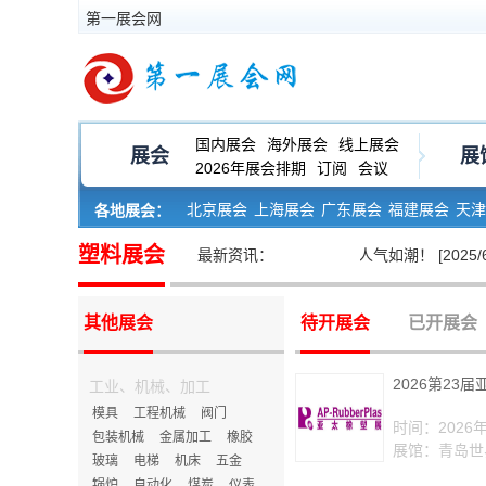
第一展会网
国内展会
海外展会
线上展会
展会
展
2026年展会排期
订阅
会议
北京展会
上海展会
广东展会
福建展会
天津
各地展会：
河南展会
黑龙江展会
塑料展会
未来，2025宁波国际塑料橡胶工业展，璀璨开幕，人气如潮！ [2025/6/13]
最新资讯：
其他展会
待开展会
已开展会
2026第23
工业、机械、加工
模具
工程机械
阀门
时间：2026年
包装机械
金属加工
橡胶
展馆：青岛世
玻璃
电梯
机床
五金
锅炉
自动化
煤炭
仪表