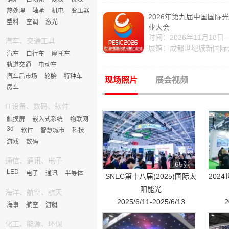
热处理
轴承
机电
变压器
2026年第九届中国国际
塑料
空调
激光
业大会
时间：2026年11月18日
汽车、交通工具
展馆：成都世纪城新国际
汽车
自行车
摩托车
轨道交通
电动车
汽车后市场
轮胎
特种车
现场照片
展会视频
房车
IT设备、数码、软件
触摸屏
嵌入式系统
物联网
3d
软件
智慧城市
科技
游戏
数码
通信、通讯、电子
65张
LED
电子
通讯
半导体
SNEC第十八届(2025)国际太
202
阳能光
海洋、航空、航天
2025/6/11-2025/6/13
2
海事
航空
游艇
化工、能源、环保