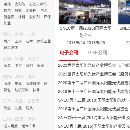
电池
太阳能
石油天然气
核电
风能
水处理
电力
新能源
涂料
胶粘剂
环保
47张
矿业
SNEC第十届(2016)国际太阳
SNE
建筑、装潢、五金
能产业
房产
五金
石材
建筑工业
2016/5/24-2016/5/26
2
建筑装饰
电子会刊
PDF会刊
家居、家电、日用品
2023世界太阳能光伏产业博览会（广
家具
卫浴
照明
家居
2021世界太阳能光伏产业博览会（原第
服饰、皮革、纺织
2020第十二届广州国际太阳能光伏展览
服装
皮革
服装机械
鞋
箱包
纺织面料
袜业
2019第十一届广州国际太阳能光伏展览
SNEC第十二届(2018)国际太阳能光伏
玩具、礼品、工艺品
陶瓷
礼品
玩具
2018第十届广州国际太阳能光伏展览会
SNEC第十一届(2017)国际太阳能产业
生物、医药、保健
SNEC第十届(2016)国际太阳能产业及
成人用品
老年产业