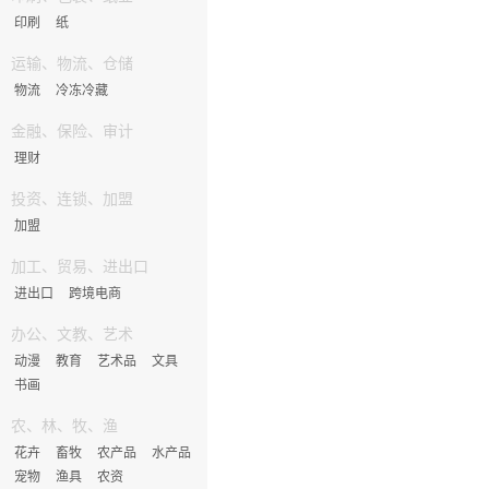
印刷
纸
运输、物流、仓储
物流
冷冻冷藏
金融、保险、审计
理财
投资、连锁、加盟
加盟
加工、贸易、进出口
进出口
跨境电商
办公、文教、艺术
动漫
教育
艺术品
文具
书画
农、林、牧、渔
花卉
畜牧
农产品
水产品
宠物
渔具
农资