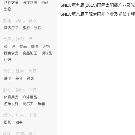
营养健康
医疗器械
药品
SNEC第九届(2015)国际太阳能产业及
生物
SNEC第八届国际太阳能产业及光伏工
旅游、酒店、餐饮
酒店用品
旅游
餐饮
食品、饮料、酒
茶
酒
食品
咖啡
火锅
绿色食品
食品加工
调味品
烘焙
首饰、珠宝、美容
珠宝
美容
钟表
影视、娱乐、体育
体育用品
户外用品
游乐设施
高尔夫
乐器
媒体、广告、出版
摄影
图书
印刷、包装、纸业