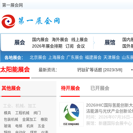
第一展会网
国内展会
海外展会
线上展会
国内
展会
展馆
2026年展会排期
订阅
会议
国外
北京展会
上海展会
广东展会
福建展会
天津展会
山东
各地展会：
河南展会
黑龙江展会
太阳能展会
伏创新展览会开幕，将聚焦整县推进、钙钛矿等话题 [2023/3/8]
最新资讯：
• 
其他展会
待开展会
已开展会
2026IHIC国际氢能创
工业、机械、加工
洁能源与光伏产业创新论
模具
工程机械
阀门
及智慧能源发展大
时间：2026年07月16日
包装机械
金属加工
橡胶
展馆：新疆国际会展中心
玻璃
电梯
机床
五金
锅炉
自动化
煤炭
仪表