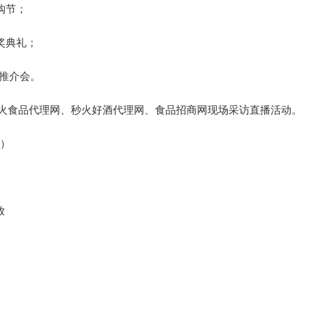
购节；
颁奖典礼；
品推介会。
秒火食品代理网、秒火好酒代理网、食品招商网现场采访直播活动。
会）
放