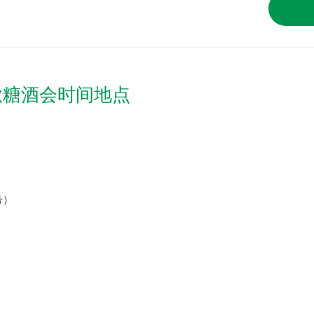
秋糖酒会时间地点
）
号）