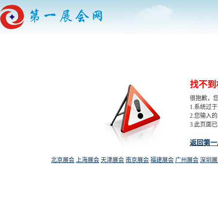
找不到
很抱歉，
1.系统过
2.您输入
3.此页面
返回第一
北京展会
上海展会
天津展会
南京展会
福建展会
广州展会
深圳展