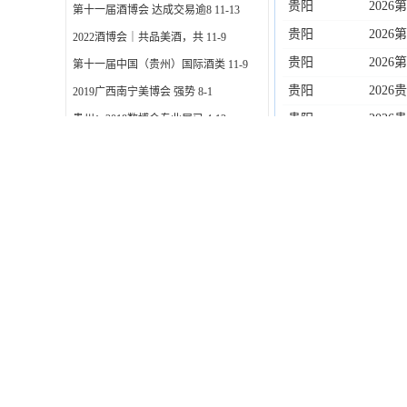
贵阳
202
第十一届酒博会 达成交易逾8
11-13
贵阳
202
2022酒博会｜共品美酒，共
11-9
贵阳
202
第十一届中国（贵州）国际酒类
11-9
贵阳
202
2019广西南宁美博会 强势
8-1
贵阳
202
贵州：2018数博会专业展已
4-12
2018贵阳数博会志愿者招募
3-12
贵阳
202
2018贵州数博会新闻发布会
2-28
会
贵阳
202
贵阳：数博会志愿者竟能享受这
2-23
贵阳
202
2018贵阳数博会招展工作全
11-23
贵阳
202
2017贵阳酒博会9月9日开
9-4
贵阳
202
贵阳
202
贵阳
202
贵阳
202
贵阳
202