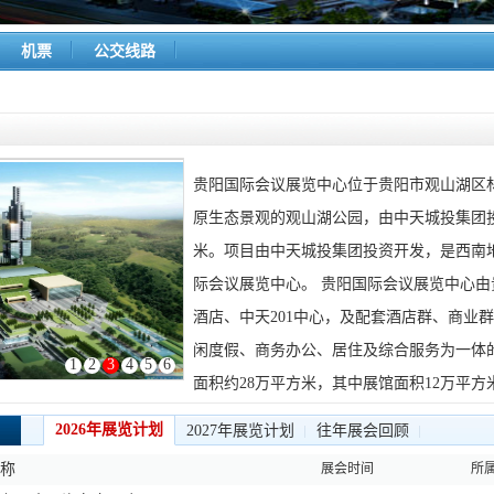
机票
公交线路
贵阳国际会议展览中心位于贵阳市观山湖区
原生态景观的观山湖公园，由中天城投集团投
米。项目由中天城投集团投资开发，是西南
际会议展览中心。 贵阳国际会议展览中心
酒店、中天201中心，及配套酒店群、商业
闲度假、商务办公、居住及综合服务为一体的
1
2
3
4
5
6
面积约28万平方米，其中展馆面积12万平方
2026年展览计划
2027年展览计划
往年展会回顾
名称
展会时间
所