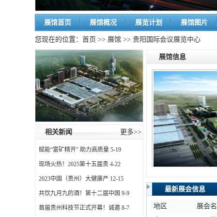
展馆首页
展馆概况
展览计划
展馆图片
您现在的位置：
首页
>>
展馆
>> 贵阳国际会议展览中心
展馆信息
相关新闻
更多>>
赋能“富矿精开” 助力高质量
5-19
现场火热！2025第十五届贵
4-22
2023中国（贵州）大健康产
12-15
最新展会信息
共饮九月九的酒！第十二届中国
9-9
地区
展会
首届贵州科技节正式开幕！诚邀
8-7