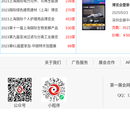
2023上海国际电力元件、可再生能源
238家
博览会暨第十
管理展览会
2023国际绿色建筑建材（上海）博览
270家
2025/5/23
会
2023上海国际个人护理用品博览会
453家
深圳会展中
页数：352
2023第十一届上海国际生物发酵产品
530家
与技术装备展览会
价格：￥5
2023第九届亚洲过滤与分离工业展览
223家
会暨第十二届中国国际过滤与分离工
2023第61届盟享加·中国特许加盟展
68家
业展览会
（上海站）
关于我们
广告服务
展会合作
A
第一展会网
QQ：12
公众号
小程序