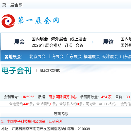
第一展会网
国内展会
海外展会
线上展会
国内
展会
展馆
2026年展会排期
订阅
会议
国外
北京展会
上海展会
广东展会
福建展会
天津展会
山东
各地展会：
河南展会
黑龙江展会
会刊编号：
HK5956
展馆：
南京国际博览中心
参展商数量：
454 家
售价：
30
含电话约
446
条，
含邮箱约
0
条，
含联系人约
0
条，可导出EXCEL格式。
会刊信
展商名称
1、中国电子科技集团公司第十四研究所
地址：江苏省南京市雨花开发区国睿路8号 邮编：210039