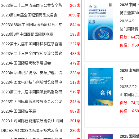
2026中
2023第二十二届济南国际公共安全防
262家
范产品暨警用装备博览会
览会暨第30届
2023第108届全国糖酒商品交易会
3650家
2026/4/9
2023第88届中国国际医药原料药／中
844家
厦门国际博
间体／包装／设备交易会
2023第8届中国西部国际制冷展
198家
页数：64
2022第十九届中国国际检验医学暨输
1227家
价格：￥5
血仪器试剂博览会
2023第二十三届全国农药交流会暨农
483家
化产品展览会
2023中国国际焙烤秋季展览会
479家
2025山
2023国际纺织品洗涤、皮革护理、清
328家
洁技术与设备亚洲展览会
会
2023中国家电科技与创新博览会暨中
118家
2025/8/22
国国际家电供应链博览会（上海站）
2023第二十六届中国国际胶粘剂及密
519家
山东国际会
封剂展
2023中国国际造纸科技展览会及会议
248家
页数：74
价格：￥5
2023中国国际皮革展
987家
2023上海国际智能建筑展览会/上海国
301家
际智能家居展览会
DIC EXPO 2023国际显示技术及应用
280家
创新展
2025国