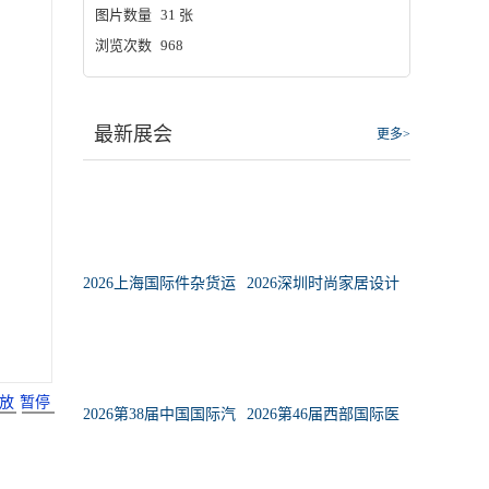
图片数量
31 张
浏览次数
968
最新展会
更多>
2026上海国际件杂货运
2026深圳时尚家居设计
输展览会
周暨41届深圳国际家具
展
放
暂停
2026第38届中国国际汽
2026第46届西部国际医
车服务用品及设备展览
疗器械展览会
会暨中国国际新能源汽