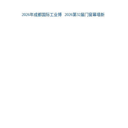
车技术、零部件及服务
展览会
2026年成都国际工业博
2026第32届门窗幕墙新
览会
产品博览会
2026第三十三届迪培思
2026第34届湖南医疗器
广州国际广告标识及
械展览会
相关资讯
LED展
更多>
1
CTP亮相2026亚洲物流双年展，展示欧洲工业
2
及物流园区全场景解决方案
香港国际印刷及包装展 及 奢侈品包装展 2026
3
年4月载誉归来
第三十八届CHINAPLAS国际橡塑展包装展
4
会，一站式对接全球包装产业链
找电子材料供应商去哪个展会？2026上海国际
展览会
5
橡塑展不容错过
第25届上海国际房车展盛大启幕，在上海·链