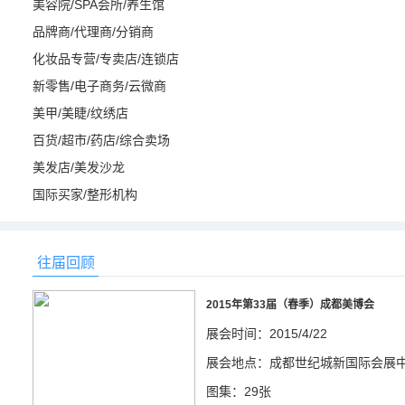
美容院/SPA会所/养生馆
品牌商/代理商/分销商
化妆品专营/专卖店/连锁店
新零售/电子商务/云微商
美甲/美睫/纹绣店
百货/超市/药店/综合卖场
美发店/美发沙龙
国际买家/整形机构
往届回顾
2015年第33届（春季）成都美博会
展会时间：2015/4/22
展会地点：成都世纪城新国际会展
图集：29张