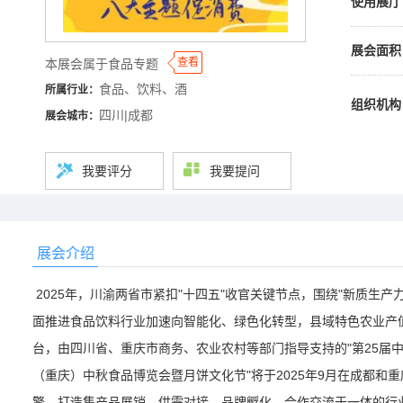
使用展厅
展会面积
◆
◆
查看
本展会属于食品专题
食品、饮料、酒
所属行业：
组织机构
四川|成都
展会城市：
我要评分
我要提问
展会介绍
2025年，川渝两省市紧扣"十四五"收官关键节点，围绕"新质生
面推进食品饮料行业加速向智能化、绿色化转型，县域特色农业产
台，由四川省、重庆市商务、农业农村等部门指导支持的"第25届中
（重庆）中秋食品博览会暨月饼文化节"将于2025年9月在成都和重
擎，打造集产品展销、供需对接、品牌孵化、合作交流于一体的行