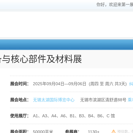
你好，欢迎来第一
备与核心部件及材料展
展会时间：
2025年09月04日—09月06日 (周四 至 周六 共3天)
展会地点：
无锡太湖国际博览中心
无锡市滨湖区清舒道88号
乘
使用展厅：
A1、A3、A4、A6、B1、B3、B4、B6、C 馆
展会面积：
50000平米
参展商：
1130+
预估数，