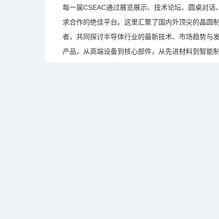
每一届CSEAC通过展览展示、技术论坛、圆桌对
求合作的绝佳平台。这里汇聚了国内外顶尖的晶圆
者，共同探讨半导体行业的最新技术、市场趋势与发
产品，从高端设备到核心部件，从先进材料到智能
凭借深厚的行业积淀、专业的组织能力和广泛的影响
色和更深度的市场服务方式，打造半导体领域的行业标
努力为推动半导体行业的繁荣发展贡献力量。
未来可期，让我们共同见证中国半导体的发展！
展品范围
联系方式