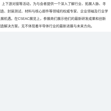
话、上下游对接等活动，为与会者提供一个深入了解行业、拓展人脉、寻
制造、封装测试、材料与核心部件等领域的权威专家、企业领袖及行业学
展机遇。在CSEAC展览上，参展商们展示他们的最新研发成果和创新
制造解决方案，无不体现着半导体行业的最新进展与未来方向。
力，CSEAC品牌赢得了业界的广泛认可与赞誉。我们力求以更新的角
杆性盛会。秉承“专业化、产业化、国际化”的宗旨，CSEAC将持续