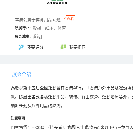
◆
◆
查看
本展会属于体育用品专题
影视、娱乐、体育
所属行业：
香港|
展会城市：
我要评分
我要提问
展会介绍
為慶祝第十五屆全國運動會在香港舉行，「香港戶外用品及運動博覽
覽。除展出各式各樣運動用品、裝備、行山露營、運動治療等外，
續對運動及戶外用品的熱潮。
注意事项
門票售價：HK$30-（持長者咭/傷殘人士證/身高1米以下小童免費