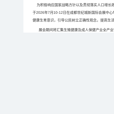
为积极响应国家战略方针以及贯彻落实人口增长政策
于2026年7月10-12日在成都世纪城新国际会
健康生育意识，引导公民树立正确性观念，提高生
展会期间将汇集生殖健康及成人保健产业全产业链
动生殖健康产业链中游医疗机构与其他领域的机构
业资源，打造全新的生殖健康服务生态圈。行业生
精准、个性化的生殖健康服务，有助于提高行业的
<