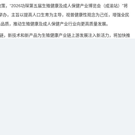
，“2026功琛第五届生殖健康及成人保健产业博览会（成渝站）”将
展中心举办，主旨以提高人口生育为主导，视普健康性观念为己任，增强全民
活品质，推动生殖健康及成人保健产业行业向更高质量发展。
，新技术和新产品为生殖健康产业链上游发展注入新活力，将加快推
合作，加速医疗机构智能化和精准化发展趋势，生殖健康线上平台整合行
态的构建将有效提升生殖健康服务的质量和效果，为用户提供更加全面、
整体服务水平和竞争力，推动生殖健康行业的演化与升级。