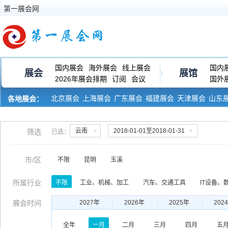
第一展会网
国内展会
海外展会
线上展会
国内
展会
展馆
2026年展会排期
订阅
会议
国外
北京展会
上海展会
广东展会
福建展会
天津展会
山东
各地展会：
河南展会
黑龙江展会
云南
2018-01-01至2018-01-31
筛选
已选：
市/区
不限
昆明
玉溪
所属行业
不限
工业、机械、加工
汽车、交通工具
IT设备、
服饰、皮革、纺织
玩具、礼品、工艺品
生物、医药、
展会时间
2027年
2026年
2025年
202
印刷、包装、纸业
运输、物流、仓储
金融、保险、审
全年
一月
二月
三月
四月
五