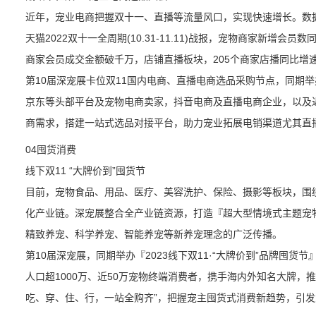
近年，宠业电商把握双十一、直播等流量风口，实现快速增长。数据显
天猫2022双十一全周期(10.31-11.11)战报，宠物商家新增会员
商家会员成交金额破千万，店铺直播板块，205个商家店播同比增
第10届深宠展卡位双11国内电商、直播电商选品采购节点，同期举办
京东等头部平台及宠物电商卖家，抖音电商及直播电商企业，以及
商需求，搭建一站式选品对接平台，助力宠业拓展电销渠道尤其直
04囤货消费
线下双11 “大牌价到”囤货节
目前，宠物食品、用品、医疗、美容洗护、保险、摄影等板块，围
化产业链。深宠展整合全产业链资源，打造『超大型情境式主题宠物
精致养宠、科学养宠、智能养宠等新养宠理念的广泛传播。
第10届深宠展，同期举办『2023线下双11·“大牌价到”品牌囤货
人口超1000万、近50万宠物终端消费者，携手海内外知名大牌，推
吃、穿、住、行，一站全购齐”，把握宠主囤货式消费新趋势，引