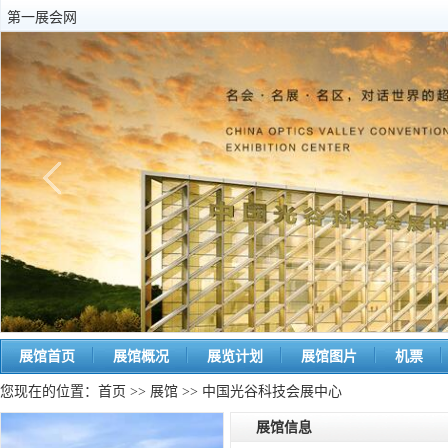
第一展会网
展馆首页
展馆概况
展览计划
展馆图片
机票
您现在的位置：
首页
>>
展馆
>> 中国光谷科技会展中心
展馆信息